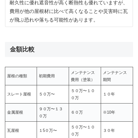
耐久性に優れ遮音性が高く断熱性も優れていますが、
費用が他の屋根材に比べて高くなることや災害時に瓦
が飛ぶ恐れや落ちる可能性があります。
金額比較
メンテナンス
メンテナンス
屋根の種類
初期費用
費用（塗装）
期間
５０万〜１０
スレート屋根
５０万〜
１０年
０万
９０万〜１３
金属屋根
６０万
※10年
０万
５０万〜１０
瓦屋根
１5０万〜
３０年
０万